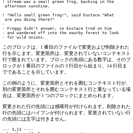
! stream was a small green frog, basking in the

 afternoon sunshine.

! "Hello small green frog!", said Eustace."What

 are you doing there?"

-

- Froggy didn't answer, so Eustace trod on him

- and wandered off into the nearby forest to look

このブロックは、1 番目のファイルで変更および削除された
行を示します。変更箇所は、変更されていないコンテキスト
行で囲まれています。ブロックの先頭にある数字は、そのブ
ロックが 1 番目のファイルの 3 行目から始まり、14 行目ま
でであることを示しています。
この例のように、変更箇所とそれを囲むコンテキスト行が、
別の変更箇所とそれを囲むコンテキスト行と重なっている場
合は、変更箇所が 1 つのブロックにまとめられます。
変更された行の先頭には感嘆符が付けられます。削除された
行の先頭にはハイフンが付けられます。変更されていない行
の先頭には文字は付きません。
--- 3,13 ----
