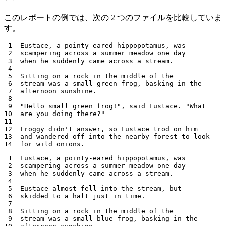
このレポートの例では、次の 2 つのファイルを比較していま
す。
 1  Eustace, a pointy-eared hippopotamus, was

 2  scampering across a summer meadow one day

 3  when he suddenly came across a stream.

 4

 5  Sitting on a rock in the middle of the

 6  stream was a small green frog, basking in the

 7  afternoon sunshine.

 8

 9  "Hello small green frog!", said Eustace. "What

10  are you doing there?"

11

12  Froggy didn't answer, so Eustace trod on him

13  and wandered off into the nearby forest to look

 1  Eustace, a pointy-eared hippopotamus, was

 2  scampering across a summer meadow one day

 3  when he suddenly came across a stream.

 4

 5  Eustace almost fell into the stream, but

 6  skidded to a halt just in time.

 7

 8  Sitting on a rock in the middle of the

 9  stream was a small blue frog, basking in the
